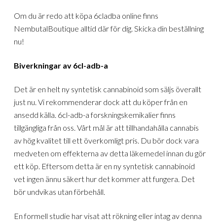
Om du är redo att köpa 6cladba online finns
NembutalBoutique alltid där för dig. Skicka din beställning
nu!
Biverkningar av 6cl-adb-a
Det är en helt ny syntetisk cannabinoid som säljs överallt
just nu. Vi rekommenderar dock att du köper från en
ansedd källa. 6cl-adb-a forskningskemikalier finns
tillgängliga från oss. Vårt mål är att tillhandahålla cannabis
av hög kvalitet till ett överkomligt pris. Du bör dock vara
medveten om effekterna av detta läkemedel innan du gör
ett köp. Eftersom detta är en ny syntetisk cannabinoid
vet ingen ännu säkert hur det kommer att fungera. Det
bör undvikas utan förbehåll.
En formell studie har visat att rökning eller intag av denna