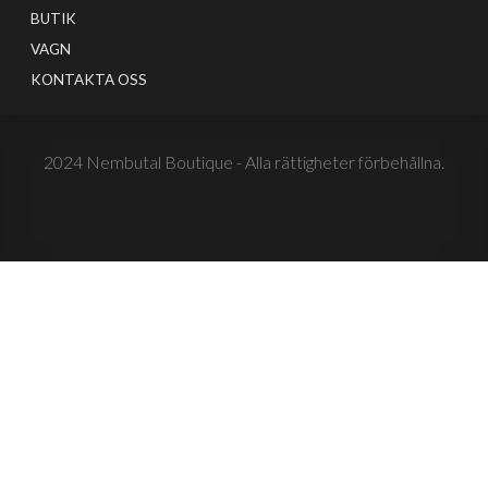
BUTIK
VAGN
KONTAKTA OSS
2024 Nembutal Boutique - Alla rättigheter förbehållna.
0
MENY