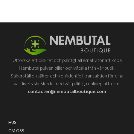
produkten
på
har
produktsidan
flera
varianter.
De
olika
alternativen
kan
Utforska ett diskret och pålitligt alternativ för att köpa
Nembutal pulver, piller och vätska från vår butik.
väljas
Säkerställ en säker och konfidentiell transaktion för dina
på
val i livets slutskede med vår pålitliga onlineplattform.
produktsidan
contacter@nembutalboutique.com
HUS
OM OSS