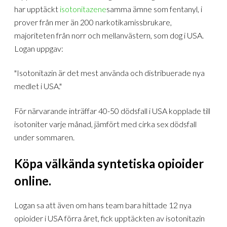
har upptäckt
isotonitazene
samma ämne som fentanyl, i
prover från mer än 200 narkotikamissbrukare,
majoriteten från norr och mellanvästern, som dog i USA.
Logan uppgav:
"Isotonitazin är det mest använda och distribuerade nya
medlet i USA."
För närvarande inträffar 40-50 dödsfall i USA kopplade till
isotoniter varje månad, jämfört med cirka sex dödsfall
under sommaren.
Köpa välkända syntetiska opioider
online.
Logan sa att även om hans team bara hittade 12 nya
opioider i USA förra året, fick upptäckten av isotonitazin