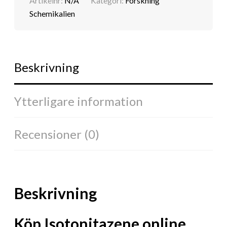
Artikelnr:
N/A
Kategori:
Forskning
Schemikalien
Beskrivning
Ytterligare information
Recensioner (0)
Beskrivning
Köp Isotonitazene online