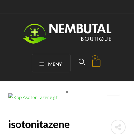
0
MENY
isotonitazene