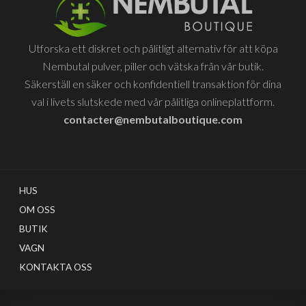
på
väljas
produktsidan
på
produkt
Utforska ett diskret och pålitligt alternativ för att köpa
Nembutal pulver, piller och vätska från vår butik.
Säkerställ en säker och konfidentiell transaktion för dina
val i livets slutskede med vår pålitliga onlineplattform.
contacter@nembutalboutique.com
HUS
OM OSS
BUTIK
VAGN
KONTAKTA OSS