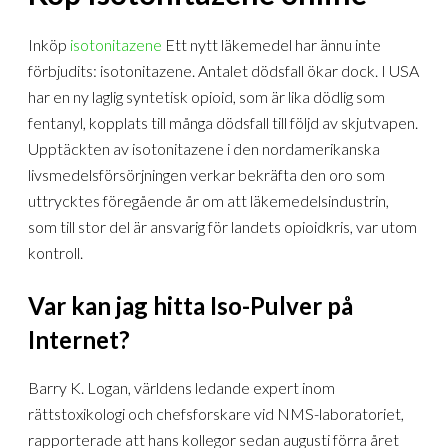
Inköp
isotonitazene
Ett nytt läkemedel har ännu inte
förbjudits: isotonitazene. Antalet dödsfall ökar dock. I USA
har en ny laglig syntetisk opioid, som är lika dödlig som
fentanyl, kopplats till många dödsfall till följd av skjutvapen.
Upptäckten av isotonitazene i den nordamerikanska
livsmedelsförsörjningen verkar bekräfta den oro som
uttrycktes föregående år om att läkemedelsindustrin,
som till stor del är ansvarig för landets opioidkris, var utom
kontroll.
Var kan jag hitta Iso-Pulver på
Internet?
Barry K. Logan, världens ledande expert inom
rättstoxikologi och chefsforskare vid NMS-laboratoriet,
rapporterade att hans kollegor sedan augusti förra året