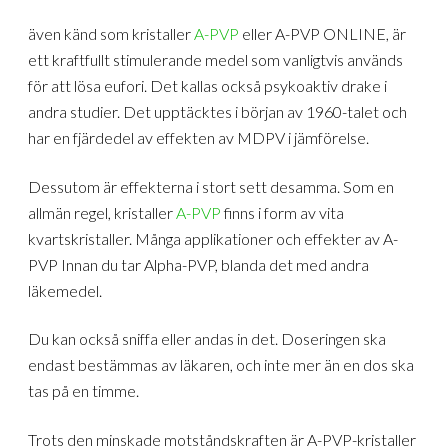
även känd som kristaller
A-PVP
eller A-PVP ONLINE, är
ett kraftfullt stimulerande medel som vanligtvis används
för att lösa eufori. Det kallas också psykoaktiv drake i
andra studier. Det upptäcktes i början av 1960-talet och
har en fjärdedel av effekten av MDPV i jämförelse.
Dessutom är effekterna i stort sett desamma. Som en
allmän regel, kristaller
A-PVP
finns i form av vita
kvartskristaller. Många applikationer och effekter av A-
PVP Innan du tar Alpha-PVP, blanda det med andra
läkemedel.
Du kan också sniffa eller andas in det. Doseringen ska
endast bestämmas av läkaren, och inte mer än en dos ska
tas på en timme.
Trots den minskade motståndskraften är A-PVP-kristaller