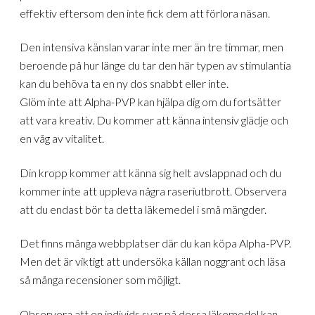
effektiv eftersom den inte fick dem att förlora näsan.
Den intensiva känslan varar inte mer än tre timmar, men
beroende på hur länge du tar den här typen av stimulantia
kan du behöva ta en ny dos snabbt eller inte.
Glöm inte att Alpha-PVP kan hjälpa dig om du fortsätter
att vara kreativ. Du kommer att känna intensiv glädje och
en våg av vitalitet.
Din kropp kommer att känna sig helt avslappnad och du
kommer inte att uppleva några raseriutbrott. Observera
att du endast bör ta detta läkemedel i små mängder.
Det finns många webbplatser där du kan köpa Alpha-PVP.
Men det är viktigt att undersöka källan noggrant och läsa
så många recensioner som möjligt.
Observera att en individs svar på dessa läkemedel kan