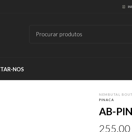
IN
TAR-NOS
NEMBUTAL BOU
PINACA
AB-PI
255,0