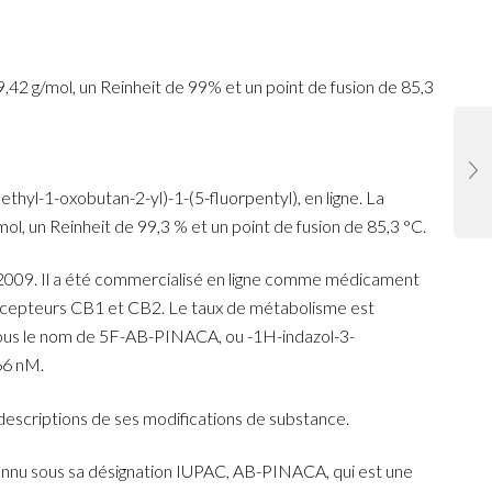
42 g/mol, un Reinheit de 99% et un point de fusion de 85,3
yl-1-oxobutan-2-yl)-1-(5-fluorpentyl), en ligne. La
 un Reinheit de 99,3 % et un point de fusion de 85,3 °C.
 2009. Il a été commercialisé en ligne comme médicament
 récepteurs CB1 et CB2. Le taux de métabolisme est
sous le nom de 5F-AB-PINACA, ou -1H-indazol-3-
66 nM.
s descriptions de ses modifications de substance.
nnu sous sa désignation IUPAC, AB-PINACA, qui est une