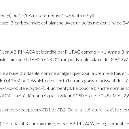
ntyl) ou N-(1-Amino-3-methyl-1-oxobutan-2-yl)
azol-3-carboxamide est blanche. Avec un poids moléculaire de 349,
Fluor-AB-PINACA et identifié par l’IUPAC comme N-(1-Amino-3-meth
ule chimique C18H25FN4O2 a un poids moléculaire de 349,42 g/mol,
e à base d’indazole, comme analgésique pour la première fois en
 de 0,48 nM ou 2,66 nM, ce qui en fait un antagoniste puissant des
l-1-oxobutan-2-yl)-1-(5-fluorpentyl). La poudre blanche connue 
ACA. Il a été démontré que la valeur EC50 était de 0,48 nM ou 2,
issant des récepteurs CB1 et CB2. Dans la littérature, il existe de
l)-1H-indazol-3-carboxamide, ou 5F-AB-PINACA, est également co