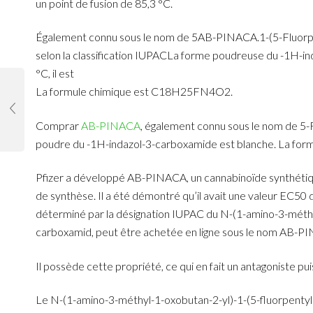
un point de fusion de 85,3 °C.
Également connu sous le nom de 5AB-PINACA.1-(5-Fluorpe
selon la classification IUPACLa forme poudreuse du -1H-ind
°C, il est
La formule chimique est C18H25FN4O2.
Comprar
AB-PINACA
, également connu sous le nom de 5-
poudre du -1H-indazol-3-carboxamide est blanche. La form
Pfizer a développé AB-PINACA, un cannabinoïde synthétiqu
de synthèse. Il a été démontré qu’il avait une valeur EC50
déterminé par la désignation IUPAC du N-(1-amino-3-méthy
carboxamid, peut être achetée en ligne sous le nom AB-PIN
Il possède cette propriété, ce qui en fait un antagoniste pu
Le N-(1-amino-3-méthyl-1-oxobutan-2-yl)-1-(5-fluorpenty