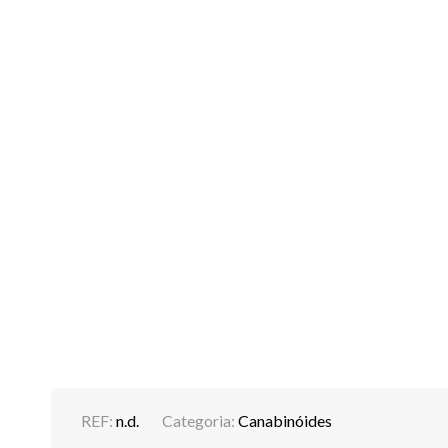
REF:
n.d.
Categoria:
Canabinóides