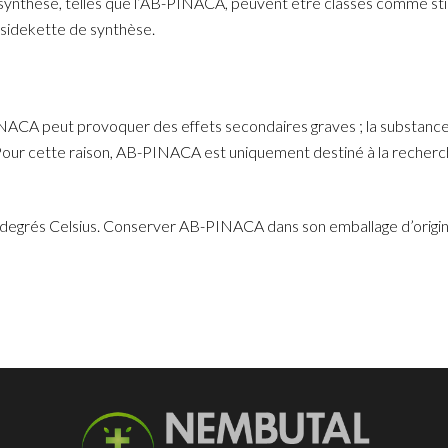
e synthèse, telles que l’AB-PINACA, peuvent être classés comme sti
 sidekette de synthèse.
NACA peut provoquer des effets secondaires graves ; la substance
Pour cette raison, AB-PINACA est uniquement destiné à la recherche
és Celsius. Conserver AB-PINACA dans son emballage d’origine, à l