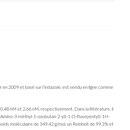
 en 2009 et basé sur l’indazole, est vendu en ligne comme
,48 nM et 2,66 nM, respectivement. Dans la littérature, il
1-Amino-3-méthyl-1-oxobutan-2-yl)-1-(5-fluorpentyl)-1H-
s moléculaire de 349,42 g/mol, un Reinheit de 99,3% et