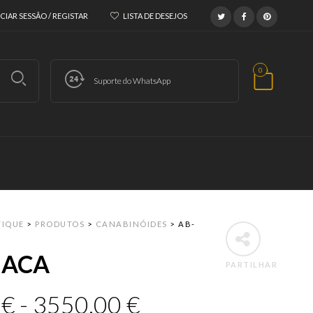
ICIAR SESSÃO / REGISTAR
LISTA DE DESEJOS
0
Suporte do WhatsApp
TIQUE
>
PRODUTOS
>
CANABINÓIDES
>
AB-
NACA
PARTILHAR
0
€
-
3550,00
€