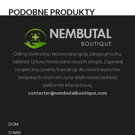
PODOBNE PRODUKTY
Odkryj dyskretną i niezawodną opcję zakupu proszku,
tabletek i płynu Nembutal w naszym sklepie. Zapewnij
bezpieczną i poufną transakcję dla swoich wyborów
związanych z końcem życia dzięki naszej zaufanej
platformie internetowej.
contacter@nembutalboutique.com
DOM
O NAS