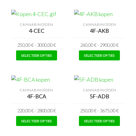
heeft
kunnen
meerdere
worde
varianten.
gekoz
CANNABINOÏDEN
CANNABINOÏDEN
4-CEC
4F-AKB
De
op
opties
de
250,00
€
-
3000,00
€
260,00
€
-
2900,00
€
kunnen
produc
Dit
Dit
worden
SELECTEER OPTIES
SELECTEER OPTIES
product
produc
gekozen
heeft
heeft
op
meerdere
meerd
de
varianten.
varian
productpagina
CANNABINOÏDEN
CANNABINOÏDEN
4F-BCA
5F-ADB
De
De
opties
opties
220,00
€
-
2800,00
€
250,00
€
-
3675,00
€
kunnen
kunnen
Dit
Dit
worden
worde
SELECTEER OPTIES
SELECTEER OPTIES
product
produc
gekozen
gekoz