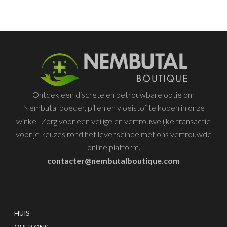
De
op
opties
de
kunnen
produc
worden
gekozen
op
de
Ontdek een discrete en betrouwbare optie om
productpagina
Nembutal poeder, pillen en vloeistof te kopen in onze
winkel. Zorg voor een veilige en vertrouwelijke transactie
voor je keuzes rond het levenseinde met ons vertrouwde
online platform.
contacter@nembutalboutique.com
HUIS