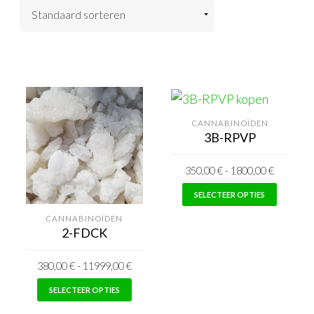
CANNABINOÏDEN
3B-RPVP
350,00
€
-
1800,00
€
Dit
SELECTEER OPTIES
produc
CANNABINOÏDEN
heeft
2-FDCK
meerd
380,00
€
-
11999,00
€
varian
Dit
De
SELECTEER OPTIES
product
opties