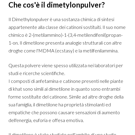
Che cos'è il dimetylonpulver?
Il Dimethylonpulver è una sostanza chimica di sintesi
appartenente alla classe dei catinoni sostituiti. Il suo nome
chimico è 2-(metilammino)-1-(3,4-metilendifenil)propan-
1-on. Il dimetilone presenta analogie strutturali con altre
droghe come l'MDMA (ecstasy) e la metilfenilammina.
Questa polvere viene spesso utilizzata nei laboratori per
studi e ricerche scientifiche.
I composti di anfetamina e catinone presenti nelle piante
di khat sono simili al dimetilone in quanto sono entrambi
forme sostituite del catinone. Simile ad altre droghe della
sua famiglia, il dimetilone ha proprietà stimolanti ed
empatiche che possono causare sensazioni di aumento
dell'energia, euforia e offesa emotiva.
Il dimetilone è stato studiato nell'ambito di uno studio