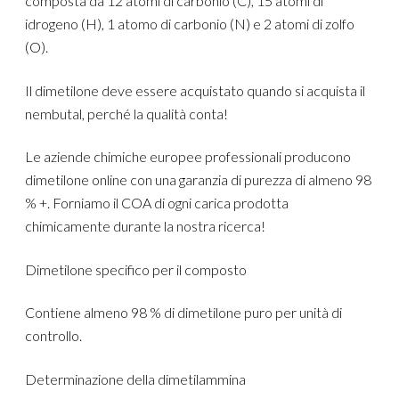
composta da 12 atomi di carbonio (C), 15 atomi di
idrogeno (H), 1 atomo di carbonio (N) e 2 atomi di zolfo
(O).
Il dimetilone deve essere acquistato quando si acquista il
nembutal, perché la qualità conta!
Le aziende chimiche europee professionali producono
dimetilone online con una garanzia di purezza di almeno 98
% +. Forniamo il COA di ogni carica prodotta
chimicamente durante la nostra ricerca!
Dimetilone specifico per il composto
Contiene almeno 98 % di dimetilone puro per unità di
controllo.
Determinazione della dimetilammina