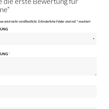
e die erste Bewertung für
ène“
se wird nicht veröffentlicht.
Erforderliche Felder sind mit
*
markiert
TUNG
TUNG
*