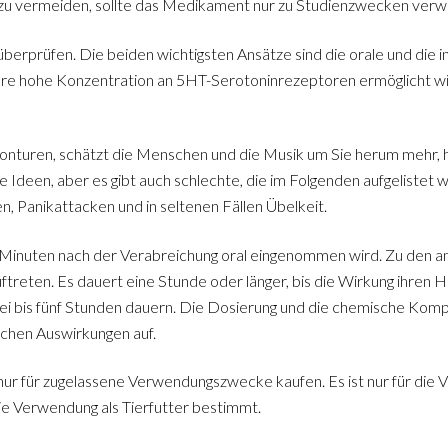
zu vermeiden, sollte das Medikament nur zu Studienzwecken ver
berprüfen. Die beiden wichtigsten Ansätze sind die orale und die 
hre hohe Konzentration an 5HT-Serotoninrezeptoren ermöglicht wird
onturen, schätzt die Menschen und die Musik um Sie herum mehr,
e Ideen, aber es gibt auch schlechte, die im Folgenden aufgeliste
 Panikattacken und in seltenen Fällen Übelkeit.
0 Minuten nach der Verabreichung oral eingenommen wird. Zu den a
treten. Es dauert eine Stunde oder länger, bis die Wirkung ihren 
rei bis fünf Stunden dauern. Die Dosierung und die chemische Kompa
chen Auswirkungen auf.
nur für zugelassene Verwendungszwecke kaufen. Es ist nur für di
die Verwendung als Tierfutter bestimmt.