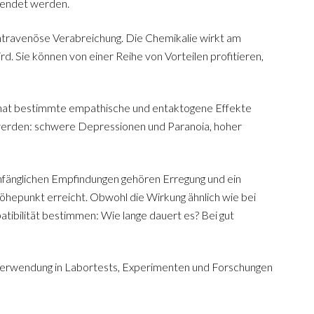
wendet werden.
intravenöse Verabreichung. Die Chemikalie wirkt am
. Sie können von einer Reihe von Vorteilen profitieren,
 hat bestimmte empathische und entaktogene Effekte
t werden: schwere Depressionen und Paranoia, hoher
nfänglichen Empfindungen gehören Erregung und ein
Höhepunkt erreicht. Obwohl die Wirkung ähnlich wie bei
tibilität bestimmen: Wie lange dauert es? Bei gut
e Verwendung in Labortests, Experimenten und Forschungen