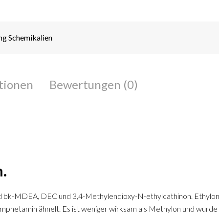
ng Schemikalien
tionen
Bewertungen (0)
n.
d bk-MDEA, DEC und 3,4-Methylendioxy-N-ethylcathinon. Ethylone on
Amphetamin ähnelt. Es ist weniger wirksam als Methylon und wurde