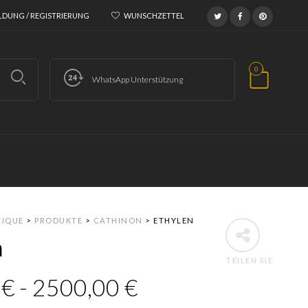
DUNG / REGISTRIERUNG
WUNSCHZETTEL
0
WhatsApp Unterstützung
TIQUE
>
PRODUKTE
>
CATHINON
>
ETHYLEN
n
TEILEN SIE
0
€
-
2500,00
€