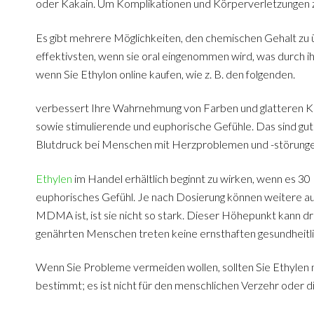
oder Kakain. Um Komplikationen und Körperverletzungen 
Es gibt mehrere Möglichkeiten, den chemischen Gehalt zu ü
effektivsten, wenn sie oral eingenommen wird, was durch i
wenn Sie Ethylon online kaufen, wie z. B. den folgenden.
verbessert Ihre Wahrnehmung von Farben und glatteren K
sowie stimulierende und euphorische Gefühle. Das sind gut
Blutdruck bei Menschen mit Herzproblemen und -störungen,
Ethylen
im Handel erhältlich beginnt zu wirken, wenn es 3
euphorisches Gefühl. Je nach Dosierung können weitere auf
MDMA ist, ist sie nicht so stark. Dieser Höhepunkt kann d
genährten Menschen treten keine ernsthaften gesundheitli
Wenn Sie Probleme vermeiden wollen, sollten Sie Ethylen 
bestimmt; es ist nicht für den menschlichen Verzehr oder 