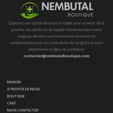
sur
la
page
Explorez une option discrète et fiable pour acheter de la
du
poudre, des pilules et du liquide Nembutal dans notre
produit
magasin. Assurez une transaction sécurisée et
confidentielle pour vos choix de fin de vie grâce à notre
plateforme en ligne de confiance.
contacter@nembutalboutique.com
MAISON
À PROPOS DE NOUS
BOUTIQUE
CART
NOUS CONTACTER