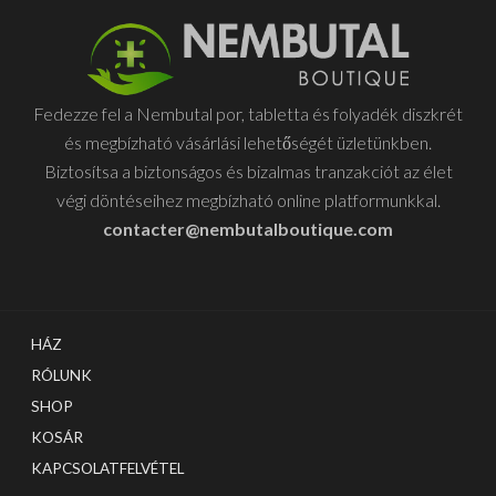
van.
A
változatok
a
Fedezze fel a Nembutal por, tabletta és folyadék diszkrét
termékoldalon
és megbízható vásárlási lehetőségét üzletünkben.
választhatók
Biztosítsa a biztonságos és bizalmas tranzakciót az élet
ki
végi döntéseihez megbízható online platformunkkal.
contacter@nembutalboutique.com
HÁZ
RÓLUNK
SHOP
KOSÁR
KAPCSOLATFELVÉTEL