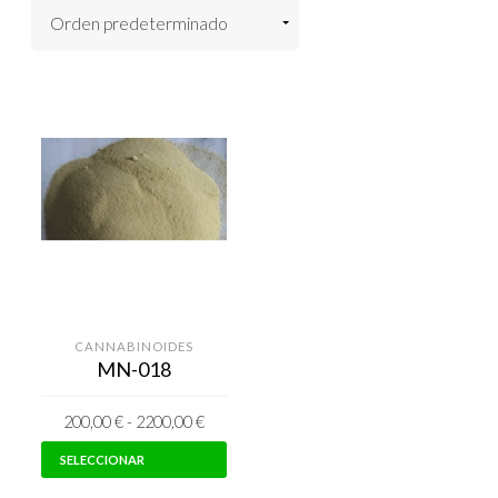
CANNABINOIDES
MN-018
200,00
€
-
2200,00
€
Este
SELECCIONAR
producto
OPCIONES