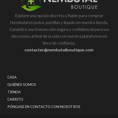
se
pueden
Explore una opción discreta y fiable para comprar
elegir
Nembutal en polvo, pastillas y líquido en nuestra tienda.
en
Garantice una transacción segura y confidencial para sus
la
elecciones al final de la vida con nuestra plataforma en
página
línea de confianza.
del
contacter@nembutalboutique.com
producto
CASA
QUIÉNES SOMOS
TIENDA
CARRITO
PÓNGASE EN CONTACTO CON NOSOTROS