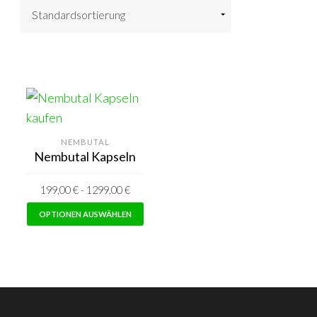
NEMBUTAL
Nembutal Kapseln
199,00
€
-
1299,00
€
Dieses
OPTIONEN AUSWÄHLEN
Produkt
hat
mehrere
Varianten.
Die