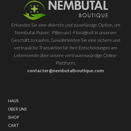
Optionen
können
auf
Erkunden Sie eine diskrete und zuverlässige Option, um
der
Nembutal-Pulver, -Pillen und -Flüssigkeit in unserem
Produktseite
Geschäft zu kaufen. Gewährleisten Sie eine sichere und
ausgewählt
vertrauliche Transaktion für Ihre Entscheidungen am
werden
Lebensende über unsere vertrauenswürdige Online-
Plattform.
contacter@nembutalboutique.com
HAUS
ÜBER UNS
SHOP
CART